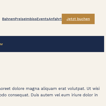
Bahnen
Preise
Imbiss
Events
Anfahrt
Jetzt buchen
hr
oreet dolore magna aliquam erat volutpat. Ut wisi
odo consequat. Duis autem vel eum iriure dolor in