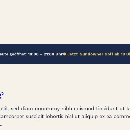
eute geöffnet:
10:00 – 21:00 Uhr
● Jetzt:
Sundowner Golf ab 18 U
g?
 elit, sed diam nonummy nibh euismod tincidunt ut la
amcorper suscipit lobortis nisl ut aliquip ex ea comm
,…